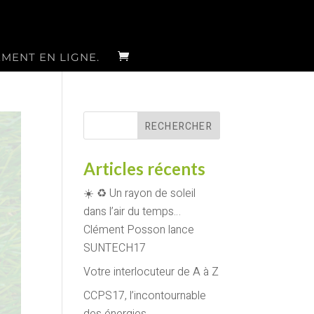
EMENT EN LIGNE.
Articles récents
☀️ ♻️ Un rayon de soleil
dans l’air du temps…
Clément Posson lance
SUNTECH17
Votre interlocuteur de A à Z
CCPS17, l’incontournable