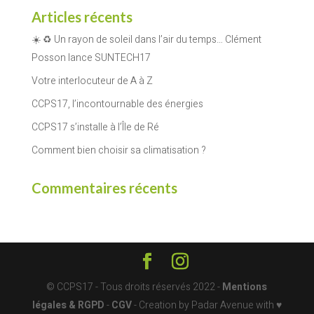
Articles récents
☀️ ♻️ Un rayon de soleil dans l’air du temps… Clément
Posson lance SUNTECH17
Votre interlocuteur de A à Z
CCPS17, l’incontournable des énergies
CCPS17 s’installe à l’Île de Ré
Comment bien choisir sa climatisation ?
Commentaires récents
© CCPS17 - Tous droits réservés 2022 -
Mentions
légales & RGPD
-
CGV
- Creation by Padar Avenue with ♥